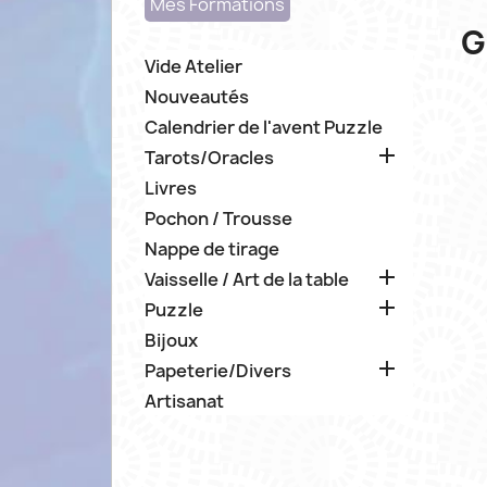
Mes Formations
G
Vide Atelier
Nouveautés
Calendrier de l'avent Puzzle

Tarots/Oracles
Livres
Pochon / Trousse
Nappe de tirage

Vaisselle / Art de la table

Puzzle
Bijoux

Papeterie/Divers
Artisanat