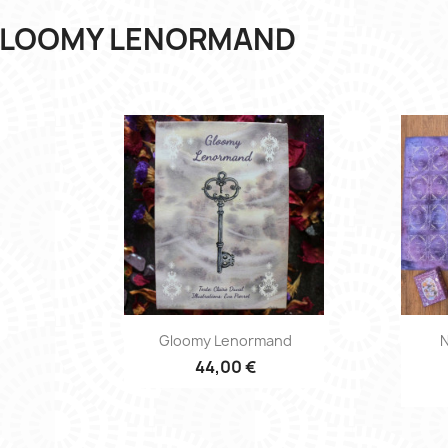
LOOMY LENORMAND
Aperçu rapide

Gloomy Lenormand
N
44,00 €