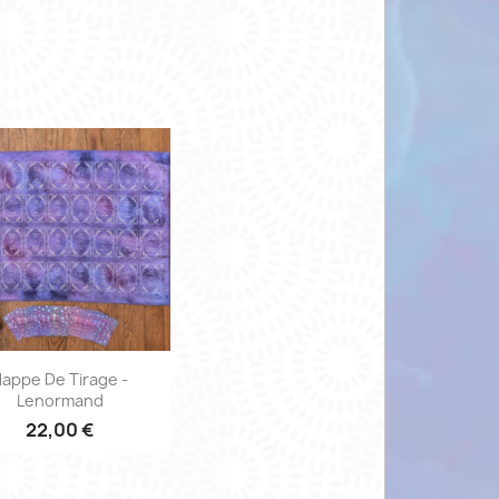
Aperçu rapide

appe De Tirage -
Lenormand
22,00 €