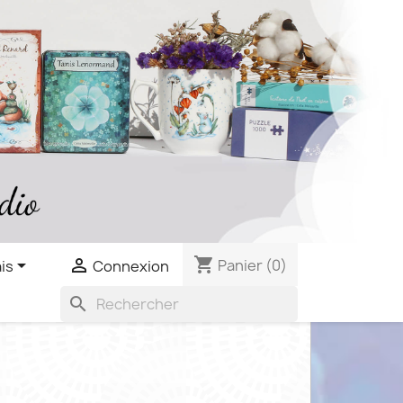
shopping_cart


Panier
(0)
is
Connexion
search