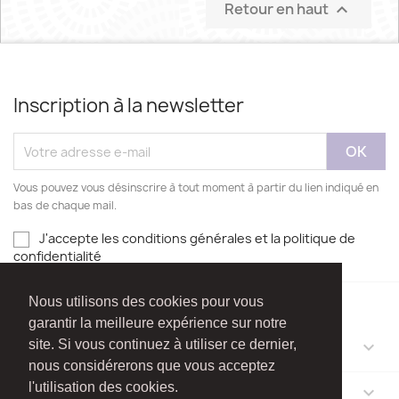
Retour en haut

Inscription à la newsletter
Vous pouvez vous désinscrire à tout moment à partir du lien indiqué en
bas de chaque mail.
J'accepte les conditions générales et la politique de
confidentialité
Nous utilisons des cookies pour vous
garantir la meilleure expérience sur notre
site. Si vous continuez à utiliser ce dernier,
NOTRE SOCIÉTÉ

nous considérerons que vous acceptez
l'utilisation des cookies.
VOTRE COMPTE
