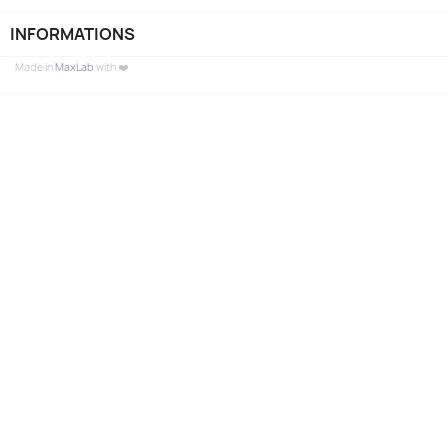
INFORMATIONS
Made in
MaxLab
with ❤️