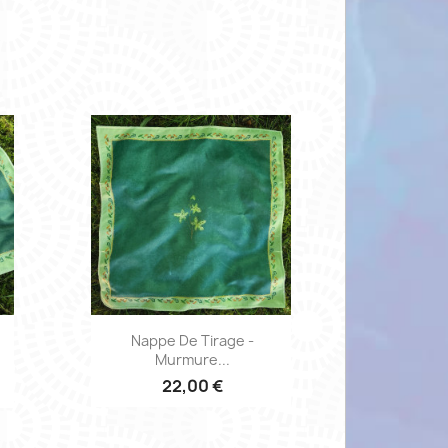
Aperçu rapide

Nappe De Tirage -
Murmure...
22,00 €