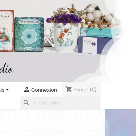
shopping_cart


Panier
(0)
is
Connexion
search