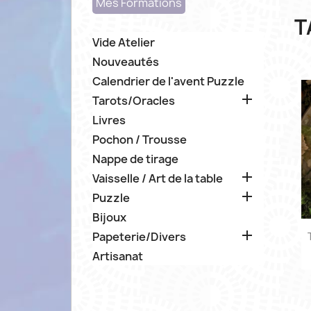
Mes Formations
T
Vide Atelier
Nouveautés
Calendrier de l'avent Puzzle

Tarots/Oracles
Livres
Pochon / Trousse
Nappe de tirage

Vaisselle / Art de la table

Puzzle
Bijoux

Papeterie/Divers
Artisanat