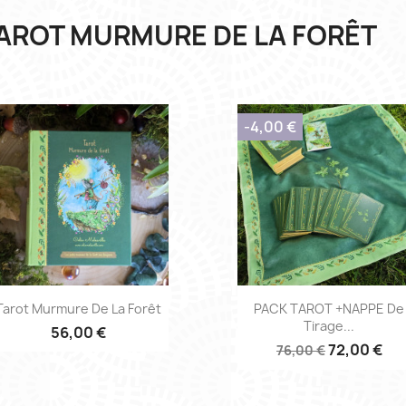
AROT MURMURE DE LA FORÊT
-4,00 €
Aperçu rapide
Aperçu rapide


Tarot Murmure De La Forêt
PACK TAROT +NAPPE De
Tirage...
56,00 €
72,00 €
76,00 €