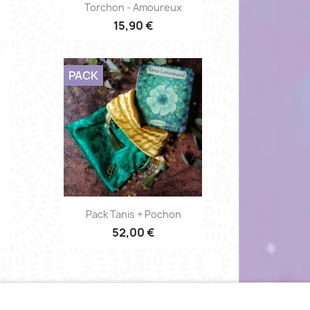
Aperçu rapide

Torchon - Amoureux
15,90 €
PACK
Aperçu rapide

Pack Tanis + Pochon
52,00 €