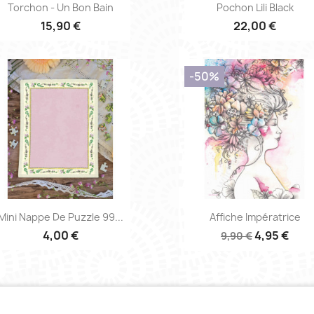
Aperçu rapide
Aperçu rapide


Torchon - Un Bon Bain
Pochon Lili Black
15,90 €
22,00 €
-50%
Aperçu rapide
Aperçu rapide


Mini Nappe De Puzzle 99...
Affiche Impératrice
4,00 €
4,95 €
9,90 €