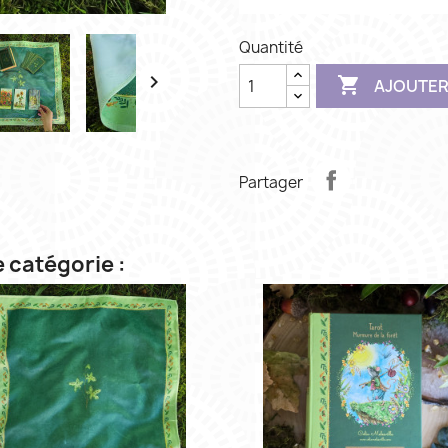
Quantité


AJOUTER
Partager
 catégorie :